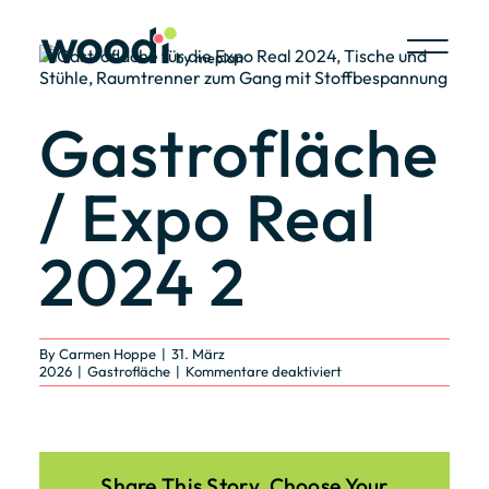
Skip
to
content
View
Larger
Image
Gastrofläche
/ Expo Real
2024 2
By
Carmen Hoppe
|
31. März
für
2026
|
Gastrofläche
|
Kommentare deaktiviert
Gastrofläche
/
Expo
Real
2024
2
Share This Story, Choose Your