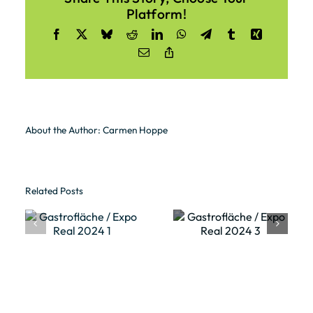
Platform!
Facebook
X
Bluesky
Reddit
LinkedIn
WhatsApp
Telegram
Tumblr
Xing
Email
Copy
Link
About the Author:
Carmen Hoppe
Related Posts
he
Gastrofläche
Gastrofläche
l
/ Expo Real
/ Expo Real
2024 3
2024 4