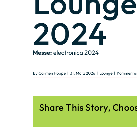
Lounge 
2024
Messe:
electronica 2024
By
Carmen Hoppe
|
31. März 2026
|
Lounge
|
Kommentare
Share This Story, Choo