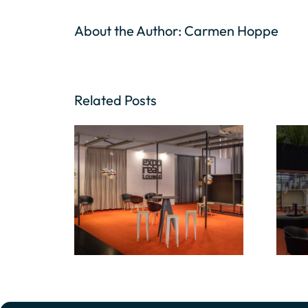
About the Author:
Carmen Hoppe
Related Posts
Lounge /
e /
exporeal 2025
al 1
2