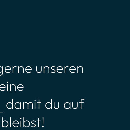
gerne unseren
eine
damit du auf
leibst!