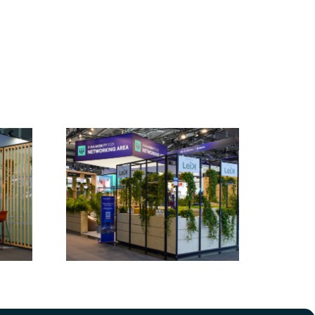
/ IAA
Lounge /
 2025
exporeal 1