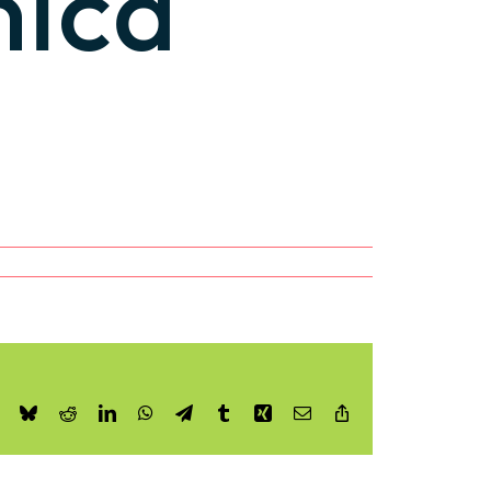
nica
book
X
Bluesky
Reddit
LinkedIn
WhatsApp
Telegram
Tumblr
Xing
Email
Copy
Link