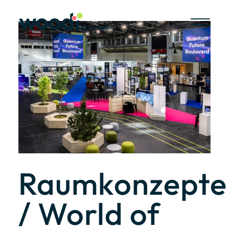
Skip
to
content
View
Larger
Image
Raumkonzepte
/ World of