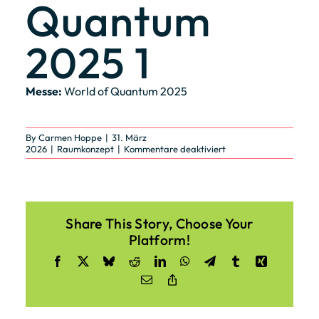
Quantum
2025 1
Messe:
World of Quantum 2025
By
Carmen Hoppe
|
31. März
für
2026
|
Raumkonzept
|
Kommentare deaktiviert
Raumkonzepte
/
World
of
Quantum
2025
Share This Story, Choose Your
1
Platform!
Facebook
X
Bluesky
Reddit
LinkedIn
WhatsApp
Telegram
Tumblr
Xing
Email
Copy
Link