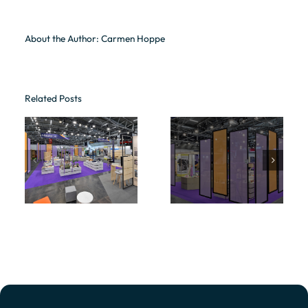
About the Author:
Carmen Hoppe
Related Posts
Raumkonzepte
te
Raumkonzepte
/ World of
ch
/ ISPO Munich
Quantum
2025 2
2025 3