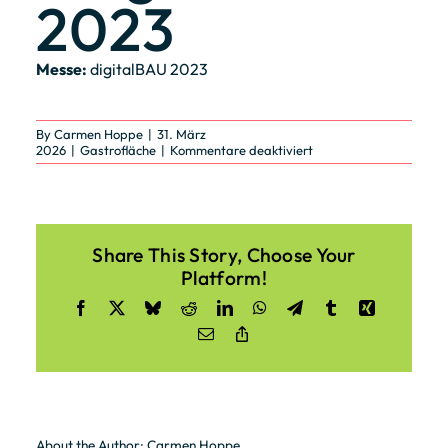
2023
Messe:
digitalBAU 2023
By
Carmen Hoppe
|
31. März
für
2026
|
Gastrofläche
|
Kommentare deaktiviert
Gastrofläche
/
digitalBAU
2023
Share This Story, Choose Your
Platform!
Facebook
X
Bluesky
Reddit
LinkedIn
WhatsApp
Telegram
Tumblr
Xing
Email
Copy
Link
About the Author:
Carmen Hoppe