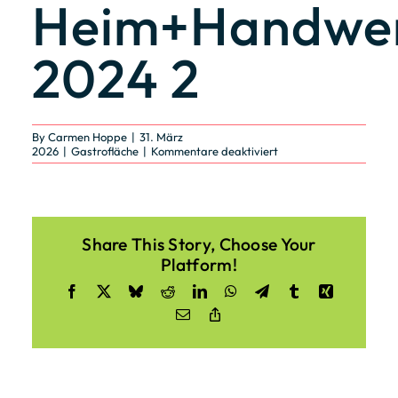
Heim+Handwe
2024 2
By
Carmen Hoppe
|
31. März
für
2026
|
Gastrofläche
|
Kommentare deaktiviert
Gastrofläche
/
Heim+Handwerk
2024
2
Share This Story, Choose Your
Platform!
Facebook
X
Bluesky
Reddit
LinkedIn
WhatsApp
Telegram
Tumblr
Xing
Email
Copy
Link