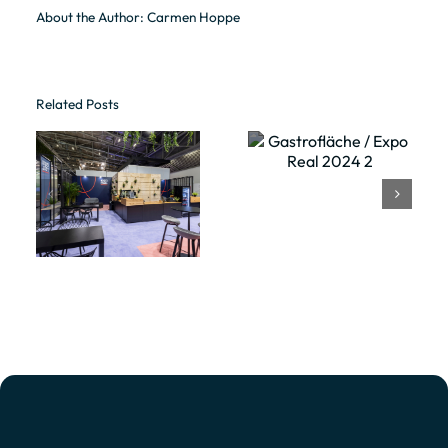
About the Author:
Carmen Hoppe
Related Posts
Gastrofläche
Gastrofläche
/ Expo Real
/ Expo Real
he
2024 2
2024 3
l